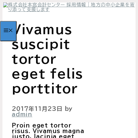
コ
ン
テ
ン
Vivamus
ツ
MENU
へ
ス
suscipit
キ
ッ
プ
tortor
eget felis
porttitor
2017年11月23日
by
admin
Proin eget tortor
risus. Vivamus magna
justo, lacinia eget