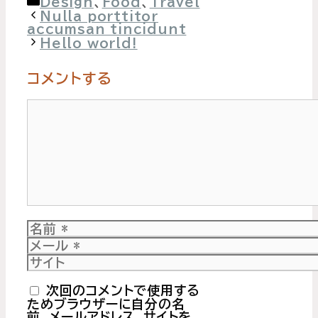
カ
Design
、
Food
、
Travel
テ
Nulla porttitor
ゴ
accumsan tincidunt
リ
Hello world!
ー
コメントする
コ
メ
ン
ト
名
前
メ
ー
サ
ル
イ
ト
次回のコメントで使用する
ためブラウザーに自分の名
前、メールアドレス、サイトを