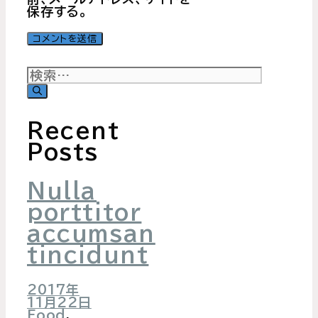
保存する。
検
索:
Recent
Posts
Nulla
porttitor
accumsan
tincidunt
2017年
11月22日
Food
,