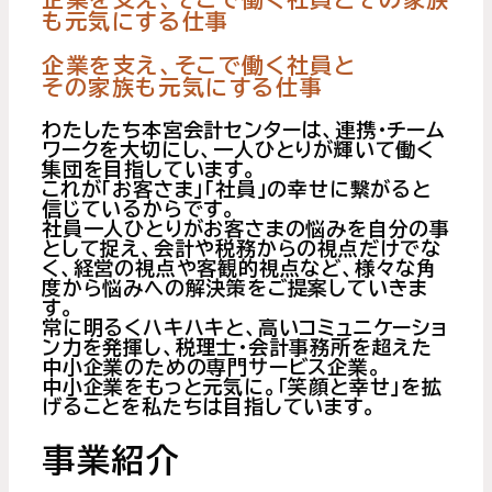
も元気にする仕事
企業を支え、そこで働く社員と
その家族も元気にする仕事
わたしたち本宮会計センターは、連携・チーム
ワークを大切にし、一人ひとりが輝いて働く
集団を目指しています。
これが「お客さま」「社員」の幸せに繋がると
信じているからです。
社員一人ひとりがお客さまの悩みを自分の事
として捉え、会計や税務からの視点だけでな
く、経営の視点や客観的視点など、様々な角
度から悩みへの解決策をご提案していきま
す。
常に明るくハキハキと、高いコミュニケーショ
ン力を発揮し、税理士・会計事務所を超えた
中小企業のための専門サービス企業。
中小企業をもっと元気に。「笑顔と幸せ」を拡
げることを私たちは目指しています。
事業紹介