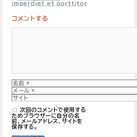
リ
imperdiet et porttitor
ー
コメントする
コ
メ
ン
ト
名
前
メ
ー
サ
ル
イ
ト
次回のコメントで使用する
ためブラウザーに自分の名
前、メールアドレス、サイトを
保存する。