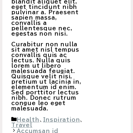
blandit aliquet elit,
eget tincidunt nibh
pulvinar a. Praesent
sapien massa,
convallis a
pellentesque nec,
egestas non nisi.
Curabitur non nulla
sit amet nisl tempus
convallis quis ac
lectus. Nulla quis
lorem ut libero
malesuada feugiat.
Quisque velit nisi,
pretium ut lacinia in,
elementum id enim.
Sed porttitor lectus
nibh. Donec rutrum
congue leo eget
malesuada.
カ
Health
、
Inspiration
、
テ
Travel
ゴ
Accumsan id