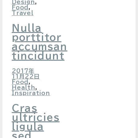
Design
,
Food
,
Travel
Nulla
porttitor
accumsan
tincidunt
2017年
11月22日
Food
,
Health
,
Inspiration
Cras
ultricies
ligula
sed