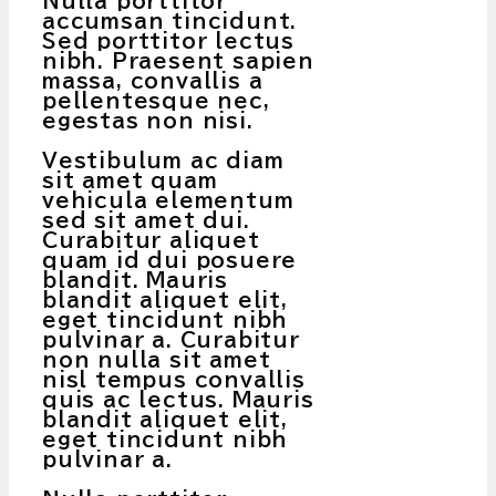
Nulla porttitor
accumsan tincidunt.
Sed porttitor lectus
nibh. Praesent sapien
massa, convallis a
pellentesque nec,
egestas non nisi.
Vestibulum ac diam
sit amet quam
vehicula elementum
sed sit amet dui.
Curabitur aliquet
quam id dui posuere
blandit. Mauris
blandit aliquet elit,
eget tincidunt nibh
pulvinar a. Curabitur
non nulla sit amet
nisl tempus convallis
quis ac lectus. Mauris
blandit aliquet elit,
eget tincidunt nibh
pulvinar a.