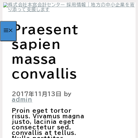
コ
ン
テ
ン
Praesent
ツ
MENU
へ
ス
sapien
キ
ッ
プ
massa
convallis
2017年11月13日
by
admin
Proin eget tortor
risus. Vivamus magna
justo, lacinia eget
consectetur sed,
convallis at tellus.