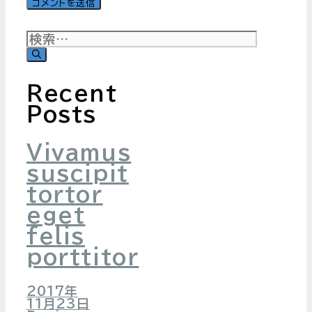
検
索:
Recent
Posts
Vivamus
suscipit
tortor
eget
felis
porttitor
2017年
11月23日